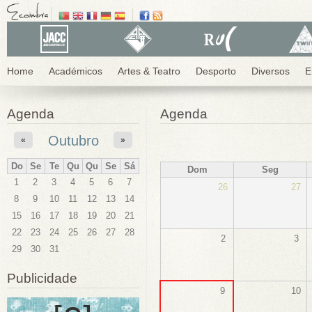
Home
Académicos
Artes & Teatro
Desporto
Diversos
E
Agenda
Agenda
Outubro
«
»
Do
Se
Te
Qu
Qu
Se
Sá
Dom
Seg
1
2
3
4
5
6
7
26
27
8
9
10
11
12
13
14
15
16
17
18
19
20
21
22
23
24
25
26
27
28
2
3
29
30
31
Publicidade
9
10