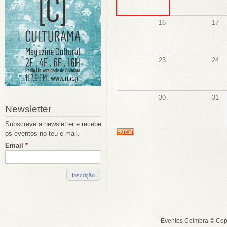
16
17
23
24
30
31
Newsletter
Subscreve a newsletter e recebe
os eventos no teu e-mail.
Email
*
Eventos Coimbra © Cop