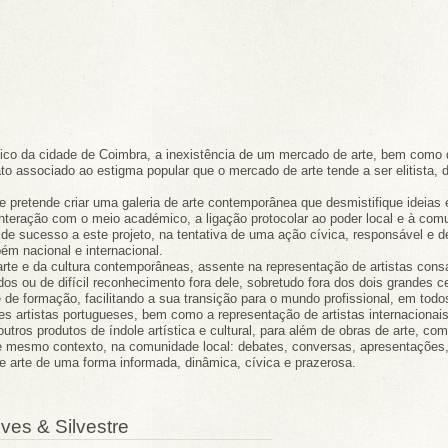
ístico da cidade de Coimbra, a inexistência de um mercado de arte, bem como
 fato associado ao estigma popular que o mercado de arte tende a ser elitista
re pretende criar uma galeria de arte contemporânea que desmistifique ideia
 interação com o meio académico, a ligação protocolar ao poder local e à com
de sucesso a este projeto, na tentativa de uma ação cívica, responsável e d
m nacional e internacional.
te e da cultura contemporâneas, assente na representação de artistas cons
dos ou de difícil reconhecimento fora dele, sobretudo fora dos dois grandes 
de formação, facilitando a sua transição para o mundo profissional, em todo
tes artistas portugueses, bem como a representação de artistas internaciona
tros produtos de índole artística e cultural, para além de obras de arte, com
te mesmo contexto, na comunidade local: debates, conversas, apresentações
e arte de uma forma informada, dinâmica, cívica e prazerosa.
ves & Silvestre