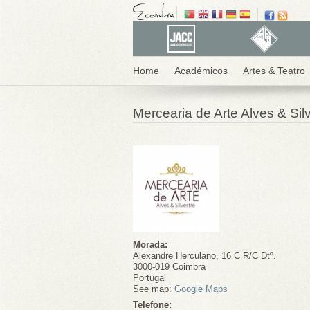
Home
Académicos
Artes & Teatro
Mercearia de Arte Alves & Sil
Morada:
Alexandre Herculano, 16 C R/C Dtº.
3000-019
Coimbra
Portugal
See map:
Google Maps
Telefone: