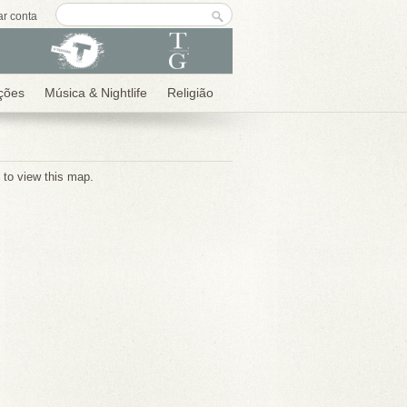
Formulário de
Procurar
ar conta
procura
ções
Música & Nightlife
Religião
d to view this map.