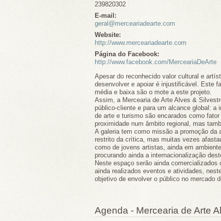
239820302
E-mail:
geral@merceariadearte.com
Website:
http://www.merceariadearte.com
Página do Facebook:
http://www.facebook.com/MerceariaDeArte
Apesar do reconhecido valor cultural e art
desenvolver e apoiar é injustificável. Este
média e baixa são o mote a este projeto.
Assim, a Mercearia de Arte Alves & Silvest
público-cliente e para um alcance global: a
de arte e turismo são encarados como fator 
proximidade num âmbito regional, mas també
A galeria tem como missão a promoção da ar
restrito da crítica, mas muitas vezes afasta
como de jovens artistas, ainda em ambiente 
procurando ainda a internacionalização des
Neste espaço serão ainda comercializados ou
ainda realizados eventos e atividades, nes
objetivo de envolver o público no mercado d
Agenda - Mercearia de Arte Al